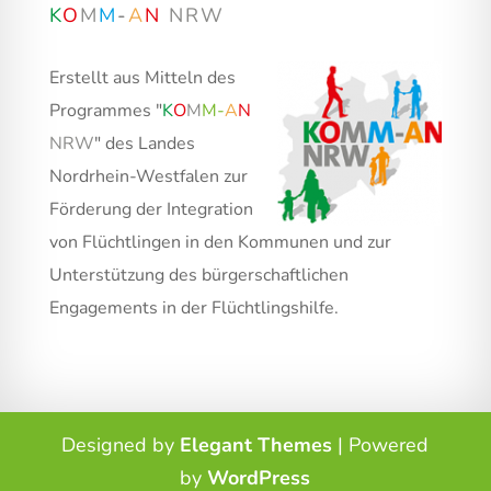
K
O
M
M
-
A
N
NRW
Erstellt aus Mitteln des
Programmes "
K
O
M
M
-
A
N
NRW
" des Landes
Nordrhein-Westfalen zur
Förderung der Integration
von Flüchtlingen in den Kommunen und zur
Unterstützung des bürgerschaftlichen
Engagements in der Flüchtlingshilfe.
Designed by
Elegant Themes
| Powered
by
WordPress