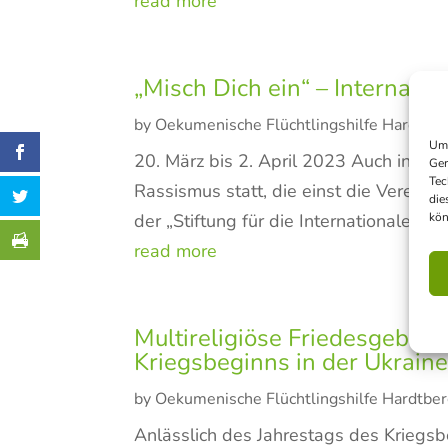
read more
„Misch Dich ein“ – Internat
by
Oekumenische Flüchtlingshilfe Hardtbe
Um 
20. März bis 2. April 2023 Auch in di
Ger
Tec
Rassismus statt, die einst die Verein
die
kön
der „Stiftung für die Internationalen 
read more
Multireligiöse Friedesgebete
Kriegsbeginns in der Ukrain
by
Oekumenische Flüchtlingshilfe Hardtbe
Anlässlich des Jahrestags des Kriegsb