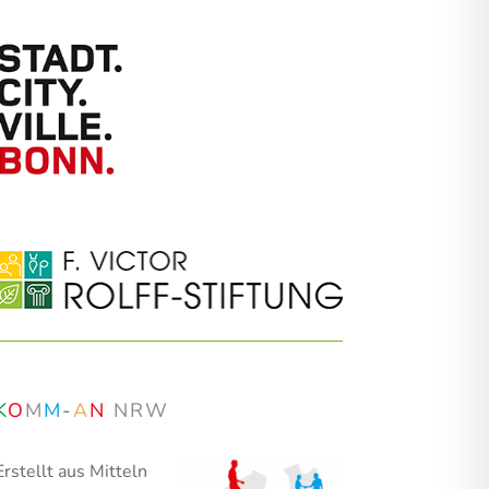
K
O
M
M
-
A
N
NRW
Erstellt aus Mitteln