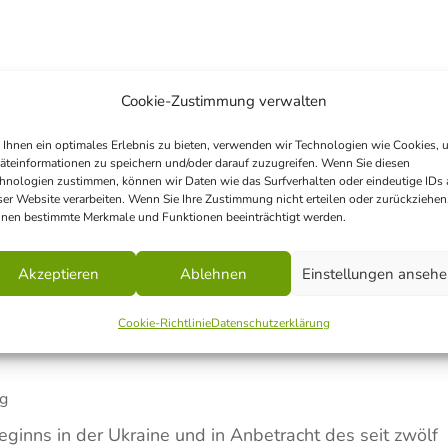
ionale Wochen gegen Rassismus
Cookie-Zustimmung verwalten
rg
Ihnen ein optimales Erlebnis zu bieten, verwenden wir Technologien wie Cookies, 
esem Jahr finden die Internationalen Wochen gegen
äteinformationen zu speichern und/oder darauf zuzugreifen. Wenn Sie diesen
hnologien zustimmen, können wir Daten wie das Surfverhalten oder eindeutige IDs 
ten Nationen ausgerufen haben und die in Deutschland v
ser Website verarbeiten. Wenn Sie Ihre Zustimmung nicht erteilen oder zurückziehen
nen bestimmte Merkmale und Funktionen beeinträchtigt werden.
Wochen gegen Rassismus“ koordiniert werden...
Akzeptieren
Ablehnen
Einstellungen anseh
Cookie-Richtlinie
Datenschutzerklärung
 anlässlich des Jahrestages des
e
rg
eginns in der Ukraine und in Anbetracht des seit zwölf