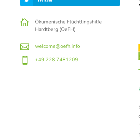

Ökumenische Flüchtlingshilfe
Hardtberg (OeFH)

welcome@oefh.info

+49 228 7481209