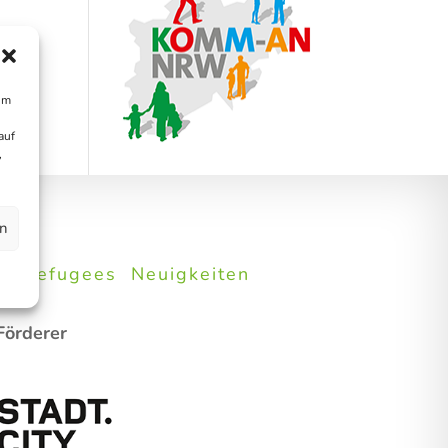
um
auf
,
en
e
Refugees
Neuigkeiten
Förderer