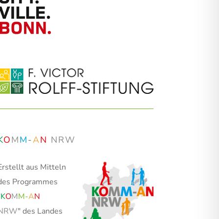
K
O
M
M
-
A
N
NRW
Erstellt aus Mitteln
des Programmes
"
K
O
M
M
-
A
N
NRW
" des Landes