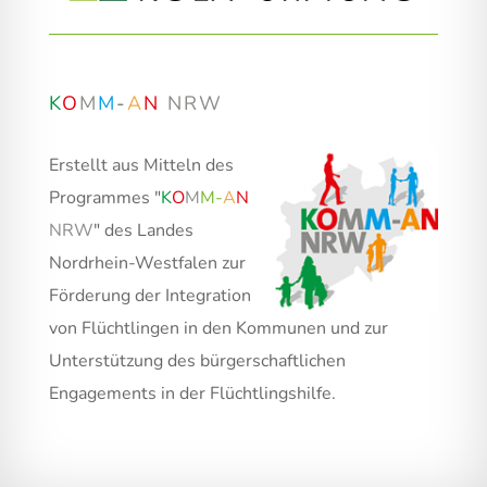
K
O
M
M
-
A
N
NRW
Erstellt aus Mitteln des
Programmes "
K
O
M
M
-
A
N
NRW
" des Landes
Nordrhein-Westfalen zur
Förderung der Integration
von Flüchtlingen in den Kommunen und zur
Unterstützung des bürgerschaftlichen
Engagements in der Flüchtlingshilfe.