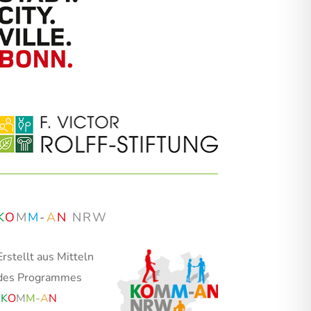
K
O
M
M
-
A
N
NRW
Erstellt aus Mitteln
des Programmes
"
K
O
M
M
-
A
N