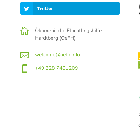
Twitter

Ökumenische Flüchtlingshilfe
Hardtberg (OeFH)

welcome@oefh.info

+49 228 7481209