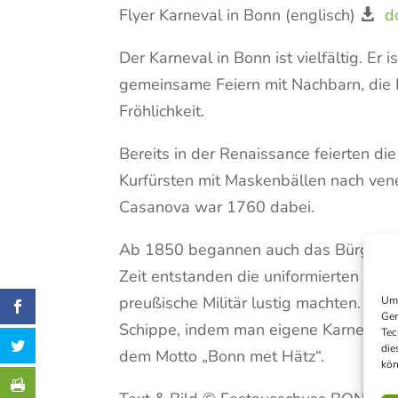
Flyer Karneval in Bonn (englisch)
d
Der Karneval in Bonn ist vielfältig. Er 
gemeinsame Feiern mit Nachbarn, die Lu
Fröhlichkeit.
Bereits in der Renaissance feierten die
Kurfürsten mit Maskenbällen nach ven
Casanova war 1760 dabei.
Ab 1850 begannen auch das Bürgertum 
Zeit entstanden die uniformierten Kar
preußische Militär lustig machten. Au
Um 
Ger
Schippe, indem man eigene Karnevals-O
Tec
die
dem Motto „Bonn met Hätz“.
kön