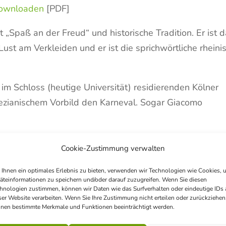
ownloaden
[PDF]
ist „Spaß an der Freud“ und historische Tradition. Er ist 
st am Verkleiden und er ist die sprichwörtliche rheini
 im Schloss (heutige Universität) residierenden Kölner
ezianischem Vorbild den Karneval. Sogar Giacomo
und die Studenten damit, Karneval zu feiern. In diese
Cookie-Zustimmung verwalten
nevals-Corps, die sich durch Nachahmung über das
ch die „Ordenssucht“ des Militärs nahm man auf die
Ihnen ein optimales Erlebnis zu bieten, verwenden wir Technologien wie Cookies, 
äteinformationen zu speichern und/oder darauf zuzugreifen. Wenn Sie diesen
rden verlieh. In dieser Session feiert ganz Bonn unter
hnologien zustimmen, können wir Daten wie das Surfverhalten oder eindeutige IDs 
ser Website verarbeiten. Wenn Sie Ihre Zustimmung nicht erteilen oder zurückziehen
nen bestimmte Merkmale und Funktionen beeinträchtigt werden.