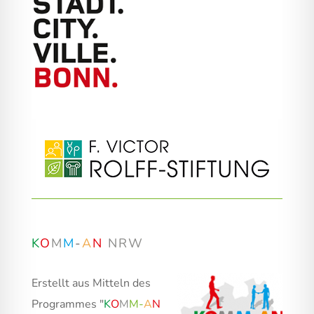
K
O
M
M
-
A
N
NRW
Erstellt aus Mitteln des
Programmes "
K
O
M
M
-
A
N