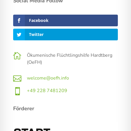
Social Media Follow
Facebook
Twitter

Ökumenische Flüchtlingshilfe Hardtberg
(OeFH)

welcome@oefh.info

+49 228 7481209
Förderer