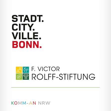
K
O
M
M
-
A
N
NRW