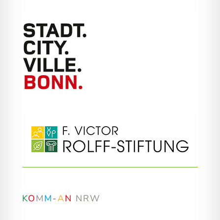
K
O
M
M
-
A
N
NRW