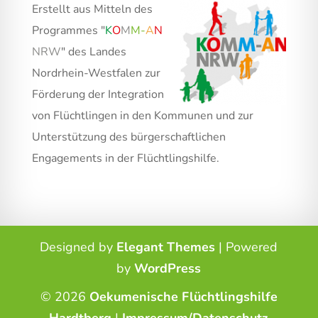
Erstellt aus Mitteln des
Programmes "
K
O
M
M
-
A
N
NRW
" des Landes
Nordrhein-Westfalen zur
Förderung der Integration
von Flüchtlingen in den Kommunen und zur
Unterstützung des bürgerschaftlichen
Engagements in der Flüchtlingshilfe.
Designed by
Elegant Themes
| Powered
by
WordPress
© 2026
Oekumenische Flüchtlingshilfe
Hardtberg
|
Impressum/Datenschutz