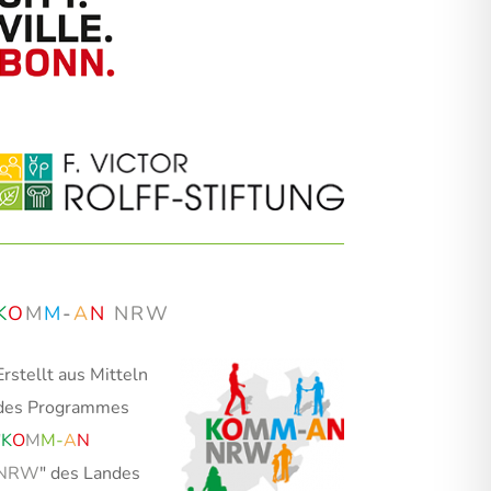
K
O
M
M
-
A
N
NRW
Erstellt aus Mitteln
des Programmes
"
K
O
M
M
-
A
N
NRW
" des Landes