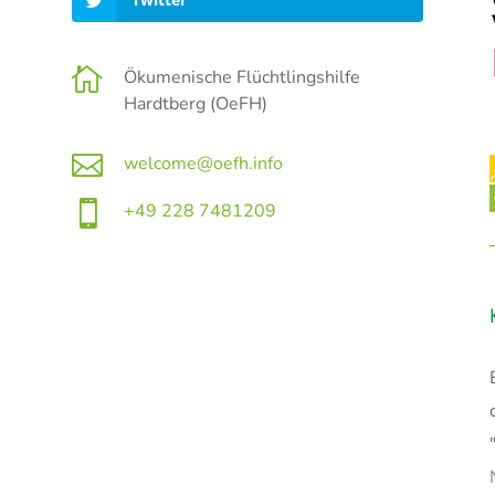

Ökumenische Flüchtlingshilfe
Hardtberg (OeFH)

welcome@oefh.info

+49 228 7481209