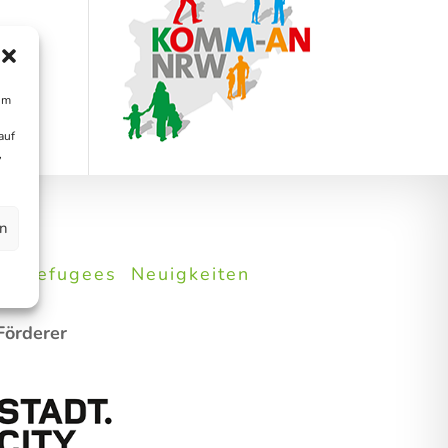
um
auf
,
en
e
Refugees
Neuigkeiten
Förderer