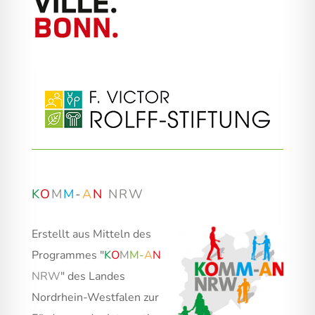
K
O
M
M
-
A
N
NRW
Erstellt aus Mitteln des
Programmes "
K
O
M
M
-
A
N
NRW
" des Landes
Nordrhein-Westfalen zur