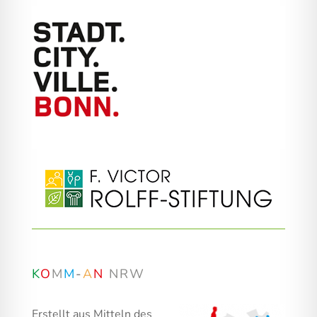
K
O
M
M
-
A
N
NRW
Erstellt aus Mitteln des