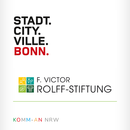
K
O
M
M
-
A
N
NRW