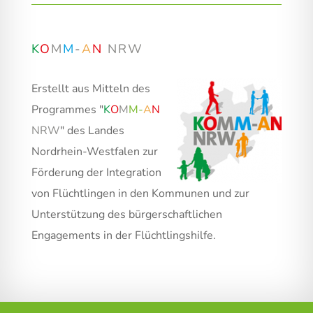
K
O
M
M
-
A
N
NRW
Erstellt aus Mitteln des
Programmes "
K
O
M
M
-
A
N
NRW
" des Landes
Nordrhein-Westfalen zur
Förderung der Integration
von Flüchtlingen in den Kommunen und zur
Unterstützung des bürgerschaftlichen
Engagements in der Flüchtlingshilfe.